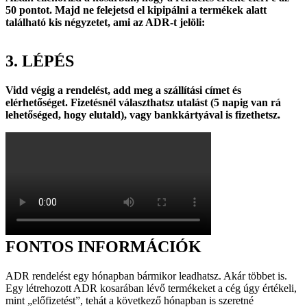
50 pontot. Majd ne felejetsd el kipipálni a termékek alatt
található kis négyzetet, ami az ADR-t jelöli:
3. LÉPÉS
Vidd végig a rendelést, add meg a szállítási címet és
elérhetőséget. Fizetésnél választhatsz utalást (5 napig van rá
lehetőséged, hogy elutald), vagy bankkártyával is fizethetsz.
FONTOS INFORMÁCIÓK
ADR rendelést egy hónapban bármikor leadhatsz. Akár többet is.
Egy létrehozott ADR kosarában lévő termékeket a cég úgy értékeli,
mint „előfizetést”, tehát a következő hónapban is szeretné