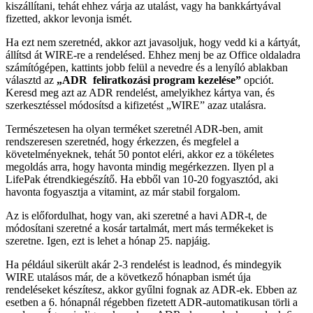
kiszállítani, tehát ehhez várja az utalást, vagy ha bankkártyával
fizetted, akkor levonja ismét.
Ha ezt nem szeretnéd, akkor azt javasoljuk, hogy vedd ki a kártyát,
állítsd át WIRE-re a rendelésed. Ehhez menj be az Office oldaladra
számítógépen, kattints jobb felül a nevedre és a lenyíló ablakban
választd az
„ADR feliratkozási program kezelése”
opciót.
Keresd meg azt az ADR rendelést, amelyikhez kártya van, és
szerkesztéssel módosítsd a kifizetést „WIRE” azaz utalásra.
Természetesen ha olyan terméket szeretnél ADR-ben, amit
rendszeresen szeretnéd, hogy érkezzen, és megfelel a
követelményeknek, tehát 50 pontot eléri, akkor ez a tökéletes
megoldás arra, hogy havonta mindig megérkezzen. Ilyen pl a
LifePak étrendkiegészítő. Ha ebből van 10-20 fogyasztód, aki
havonta fogyasztja a vitamint, az már stabil forgalom.
Az is előfordulhat, hogy van, aki szeretné a havi ADR-t, de
módosítani szeretné a kosár tartalmát, mert más termékeket is
szeretne. Igen, ezt is lehet a hónap 25. napjáig.
Ha például sikerült akár 2-3 rendelést is leadnod, és mindegyik
WIRE utalásos már, de a következő hónapban ismét úja
rendeléseket készítesz, akkor gyűlni fognak az ADR-ek. Ebben az
esetben a 6. hónapnál régebben fizetett ADR-automatikusan törli a