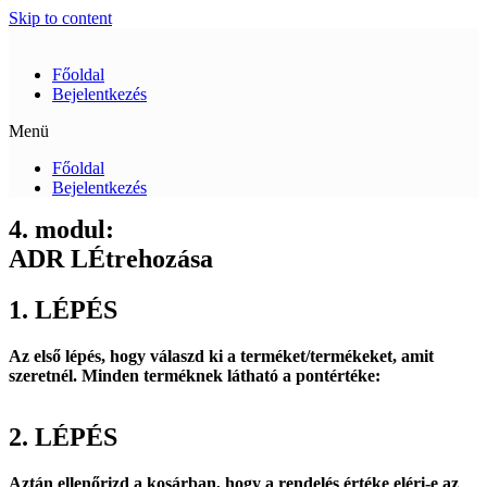
Skip to content
Főoldal
Bejelentkezés
Menü
Főoldal
Bejelentkezés
4. modul:
ADR LÉtrehozása
1. LÉPÉS
Az első lépés, hogy válaszd ki a terméket/termékeket, amit
szeretnél. Minden terméknek látható a pontértéke:
2. LÉPÉS
Aztán ellenőrizd a kosárban, hogy a rendelés értéke eléri-e az