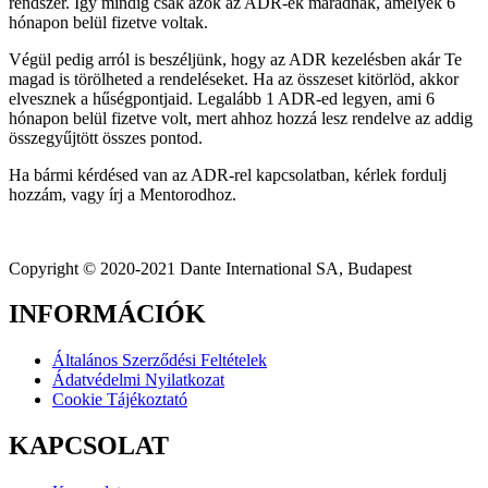
rendszer. Így mindig csak azok az ADR-ek maradnak, amelyek 6
hónapon belül fizetve voltak.
Végül pedig arról is beszéljünk, hogy az ADR kezelésben akár Te
magad is törölheted a rendeléseket. Ha az összeset kitörlöd, akkor
elvesznek a hűségpontjaid. Legalább 1 ADR-ed legyen, ami 6
hónapon belül fizetve volt, mert ahhoz hozzá lesz rendelve az addig
összegyűjtött összes pontod.
Ha bármi kérdésed van az ADR-rel kapcsolatban, kérlek fordulj
hozzám, vagy írj a Mentorodhoz.
Copyright © 2020-2021 Dante International SA, Budapest
INFORMÁCIÓK
Általános Szerződési Feltételek
Ádatvédelmi Nyilatkozat
Cookie Tájékoztató
KAPCSOLAT