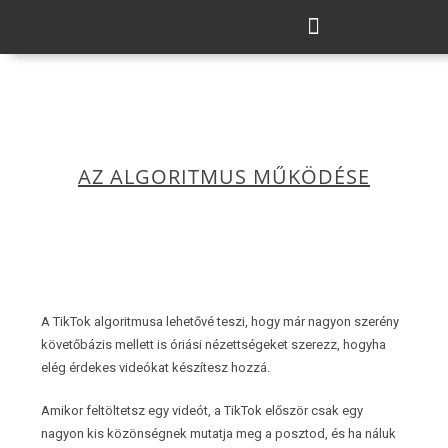
AZ ALGORITMUS MŰKÖDÉSE
A TikTok algoritmusa lehetővé teszi, hogy már nagyon szerény
követőbázis mellett is óriási nézettségeket szerezz, hogyha
elég érdekes videókat készítesz hozzá.
Amikor feltöltetsz egy videót, a TikTok először csak egy
nagyon kis közönségnek mutatja meg a posztod, és ha náluk