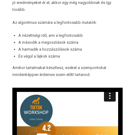
jó eredményeket ér el, akkor egy még nagyobbnak és így
tovább.
Az algoritmus számára a legfontosabb mutatók:
A nézettségi idő, ami a legfontosabb
A második a megosztások száma
A harmadik a hozzászólások száma
És végül a lájkok száma
Amikor tartalmakat készítesz, ezeket a szempontokat
mindenképpen érdemes szem előtt tartanod.