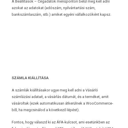
A Beállítások – Cégadatok menüponton belül meg kell adni
azokat az adatokat (adószám, nyilvántartási szám,
bankszámlaszám, stb.) amiket egyéni vállalkozóként kapsz.
SZÁMLA KIÁLLÍTÁSA
A számlák kiállításakor ugye meg kell adni a Vásárló
számlázási adatait, a vásárlás dátumát, és a terméket, amit
vásároltak (ezek automatikusan átkerülnek a WooCommerce-
ből, ha megcsinálod a következő lépést).
Fontos, hogy válaszd ki az ÁFA-kulcsot, ami esetünkben az