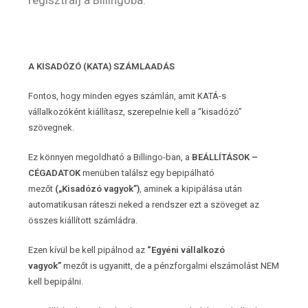
A KISADÓZÓ (KATA) SZÁMLAADÁS
Fontos, hogy minden egyes számlán, amit KATÁ-s
vállalkozóként kiállítasz, szerepelnie kell a “kisadózó”
szövegnek.
Ez könnyen megoldható a Billingo-ban, a
BEÁLLÍTÁSOK –
CÉGADATOK
menüben találsz egy bepipálható
mezőt
(„Kisadózó vagyok”)
, aminek a kipipálása után
automatikusan ráteszi neked a rendszer ezt a szöveget az
összes kiállított számládra.
Ezen kívül be kell pipálnod az
“Egyéni vállalkozó
vagyok”
mezőt is ugyanitt, de a pénzforgalmi elszámolást NEM
kell bepipálni.