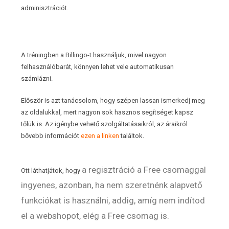
adminisztrációt.
A tréningben a Billingo-t használjuk, mivel nagyon
felhasználóbarát, könnyen lehet vele automatikusan
számlázni.
Először is azt tanácsolom, hogy szépen lassan ismerkedj meg
az oldalukkal, mert nagyon sok hasznos segítséget kapsz
tőlük is. Az igénybe vehető szolgáltatásaikról, az áraikról
bővebb információt
ezen a linken
találtok.
a regisztráció a Free csomaggal
Ott láthatjátok, hogy
ingyenes, azonban, ha nem szeretnénk alapvető
funkciókat is használni, addig, amíg nem indítod
el a webshopot, elég a Free csomag is.