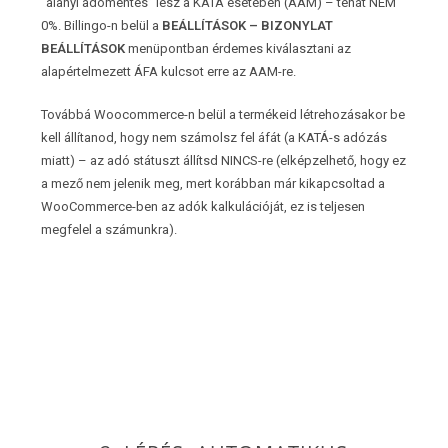
“alanyi adómentes” lesz a KATA esetében (AAM) – tehát NEM
0%. Billingo-n belül a
BEÁLLÍTÁSOK – BIZONYLAT
BEÁLLÍTÁSOK
menüpontban érdemes kiválasztani az
alapértelmezett ÁFA kulcsot erre az AAM-re.
Továbbá Woocommerce-n belül a termékeid létrehozásakor be
kell állítanod, hogy nem számolsz fel áfát (a KATÁ-s adózás
miatt) – az adó státuszt állítsd NINCS-re (elképzelhető, hogy ez
a mező nem jelenik meg, mert korábban már kikapcsoltad a
WooCommerce-ben az adók kalkulációját, ez is teljesen
megfelel a számunkra).