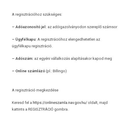
A regisztrációhoz szükséges:
– Adóazonosító jel:
az adóigazolványodon szereplő számsor
– Ügyfélkapu:
A regisztrációhoz elengedhetetlen az
ügyfélkapu regisztráció.
– Adószám:
az egyéni vállalkozás alapításakor kapod meg
– Online számlázó
(pl.: Billingo)
A regisztráció megkezdése
Keresd fel a
https://onlineszamla.nav.gov.hu/
oldalt, majd
kattints a REGISZTRÁCIÓ gombra.