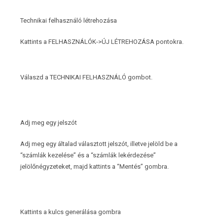
Technikai felhasználó létrehozása
Kattints a FELHASZNÁLÓK->ÚJ LÉTREHOZÁSA pontokra.
Válaszd a TECHNIKAI FELHASZNÁLÓ gombot.
Adj meg egy jelszót
Adj meg egy általad választott jelszót, illetve jelöld be a
“számlák kezelése” és a “számlák lekérdezése”
jelölőnégyzeteket, majd kattints a “Mentés” gombra.
Kattints a kulcs generálása gombra