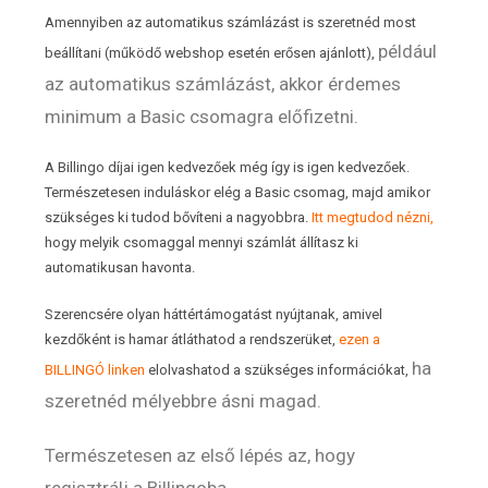
Amennyiben az automatikus számlázást is szeretnéd most
például
beállítani (működő webshop esetén erősen ajánlott),
az automatikus számlázást, akkor érdemes
minimum a Basic csomagra előfizetni.
A Billingo díjai igen kedvezőek még így is igen kedvezőek.
Természetesen induláskor elég a Basic csomag, majd amikor
szükséges ki tudod bővíteni a nagyobbra.
Itt megtudod nézni,
hogy melyik csomaggal mennyi számlát állítasz ki
automatikusan havonta.
Szerencsére olyan háttértámogatást nyújtanak, amivel
kezdőként is hamar átláthatod a rendszerüket,
ezen a
ha
BILLINGÓ linken
elolvashatod a szükséges információkat,
szeretnéd mélyebbre ásni magad.
Természetesen az első lépés az, hogy
regisztrálj a Billingoba.