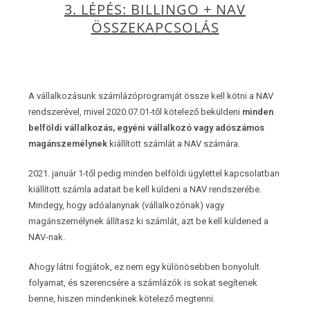
3. LÉPÉS: BILLINGO + NAV
ÖSSZEKAPCSOLÁS
A vállalkozásunk számlázóprogramját össze kell kötni a NAV
rendszerével, mivel 2020.07.01-től kötelező beküldeni
minden
belföldi vállalkozás, egyéni vállalkozó vagy adószámos
magánszemélynek
kiállított számlát a NAV számára.
2021. január 1-től pedig minden belföldi ügylettel kapcsolatban
kiállított számla adatait be kell küldeni a NAV rendszerébe.
Mindegy, hogy adóalanynak (vállalkozónak) vagy
magánszemélynek állítasz ki számlát, azt be kell küldened a
NAV-nak.
Ahogy látni fogjátok, ez nem egy különösebben bonyolult
folyamat, és szerencsére a számlázók is sokat segítenek
benne, hiszen mindenkinek kötelező megtenni.