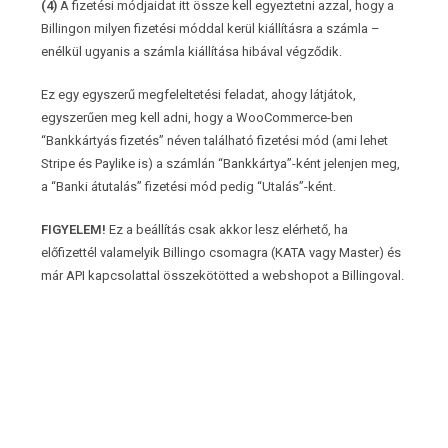
(4)
A fizetési módjaidat itt össze kell egyeztetni azzal, hogy a
Billingon milyen fizetési móddal kerül kiállításra a számla –
enélkül ugyanis a számla kiállítása hibával végződik.
Ez egy egyszerű megfeleltetési feladat, ahogy látjátok,
egyszerűen meg kell adni, hogy a WooCommerce-ben
“Bankkártyás fizetés” néven található fizetési mód (ami lehet
Stripe és Paylike is) a számlán “Bankkártya”-ként jelenjen meg,
a “Banki átutalás” fizetési mód pedig “Utalás”-ként.
FIGYELEM!
Ez a beállítás csak akkor lesz elérhető, ha
előfizettél valamelyik Billingo csomagra (KATA vagy Master) és
már API kapcsolattal összekötötted a webshopot a Billingoval.