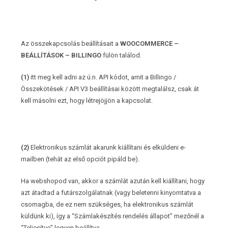
Az összekapcsolás beállításait a
WOOCOMMERCE –
BEÁLLÍTÁSOK – BILLINGO
fülön találod.
(1)
itt meg kell adni az ú.n. API kódot, amit a Billingo /
Összekötések / API V3 beállításai között megtalálsz, csak át
kell másolni ezt, hogy létrejöjjön a kapcsolat.
(2)
Elektronikus számlát akarunk kiállítani és elküldeni e-
mailben (tehát az első opciót pipáld be).
Ha webshopod van, akkor a számlát azután kell kiállítani, hogy
azt átadtad a futárszolgálatnak (vagy beletenni kinyomtatva a
csomagba, de ez nem szükséges, ha elektronikus számlát
küldünk ki), így a “Számlakészítés rendelés állapot” mezőnél a
“Teljesítve” legyen beállítva.