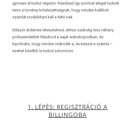
gyorsan el tudsz végezni. Ráadásul így azonnal eleget tudunk
tenni a törvényi kötelezettségnek, hogy minden kiállított
számlát továbbítani kell a NAV-nak.
Először érdemes letesztelned, ehhez szükség lesz néhány
próbarendelést feladnod a saját webshopodban, és
kipróbálni, hogy minden működik-e, és készül-e számla –
ezeket később le tudod sztornózni.
1. LÉPÉS: REGISZTRÁCIÓ A
BILLINGOBA