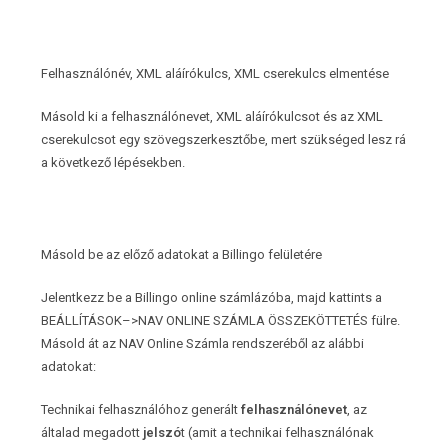
Felhasználónév, XML aláírókulcs, XML cserekulcs elmentése
Másold ki a felhasználónevet, XML aláírókulcsot és az XML
cserekulcsot egy szövegszerkesztőbe, mert szükséged lesz rá
a következő lépésekben.
Másold be az előző adatokat a Billingo felületére
Jelentkezz be a Billingo online számlázóba, majd kattints a
BEÁLLÍTÁSOK–>NAV ONLINE SZÁMLA ÖSSZEKÖTTETÉS fülre.
Másold át az NAV Online Számla rendszeréből az alábbi
adatokat:
Technikai felhasználóhoz generált
felhasználónevet
, az
általad megadott
jelszó
t (amit a technikai felhasználónak