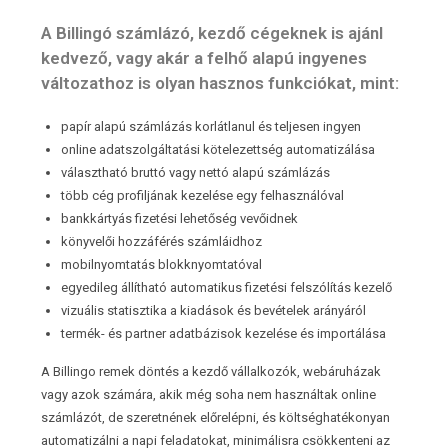
A Billingó számlázó, kezdő cégeknek is ajánl
kedvező, vagy akár a felhő alapú ingyenes
változathoz is olyan hasznos funkciókat, mint:
papír alapú számlázás korlátlanul és teljesen ingyen
online adatszolgáltatási kötelezettség automatizálása
választható bruttó vagy nettó alapú számlázás
több cég profiljának kezelése egy felhasználóval
bankkártyás fizetési lehetőség vevőidnek
könyvelői hozzáférés számláidhoz
mobilnyomtatás blokknyomtatóval
egyedileg állítható automatikus fizetési felszólítás kezelő
vizuális statisztika a kiadások és bevételek arányáról
termék- és partner adatbázisok kezelése és importálása
A Billingo remek döntés a kezdő vállalkozók, webáruházak
vagy azok számára, akik még soha nem használtak online
számlázót, de szeretnének előrelépni, és költséghatékonyan
automatizálni a napi feladatokat, minimálisra csökkenteni az