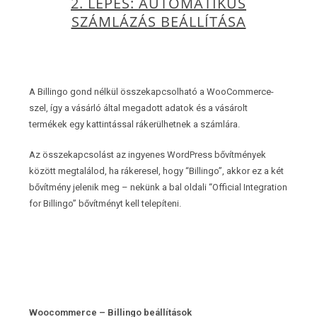
2. LÉPÉS: AUTOMATIKUS
SZÁMLÁZÁS BEÁLLÍTÁSA
A Billingo gond nélkül összekapcsolható a WooCommerce-
szel, így a vásárló által megadott adatok és a vásárolt
termékek egy kattintással rákerülhetnek a számlára.
Az összekapcsolást az ingyenes WordPress bővítmények
között megtalálod, ha rákeresel, hogy “Billingo”, akkor ez a két
bővítmény jelenik meg – nekünk a bal oldali “Official Integration
for Billingo” bővítményt kell telepíteni.
Woocommerce – Billingo beállítások