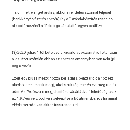
Ha online tréninget árulsz, akkor a rendelés azonnal teljesül
(bankkártyás fizetés esetén) így a “Számlakészítés rendelés
állapot” mezőnél a “Feldolgozás alatt” legyen beállítva.
(3)
2020. július 1-től kötelező a vásárló adószámát is feltüntetni
a kiállított számlán abban az esetben amennyiben van neki (pl.
cég a vevő).
Ezért egy plusz mezőt hozzá kell adni a pénztár oldalhoz (ez
alapból nem jelenik meg), ahol szükség esetén ezt meg tudják
adni. Az “Adószám megjelenítése vásárláskor” lehetőség csak
az 1.9.7-es verziótól van beleépítve a bővítménybe, így ha annál
előbbi verziód van akkor frissítened kell.