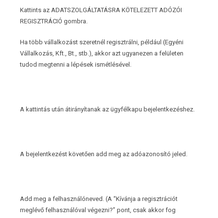
Kattints az ADATSZOLGÁLTATÁSRA KÖTELEZETT ADÓZÓI
REGISZTRÁCIÓ gombra.
Ha több vállalkozást szeretnél regisztrálni, például (Egyéni
Vállalkozás, Kft., Bt., stb.), akkor azt ugyanezen a felületen
tudod megtenni a lépések ismétlésével.
A kattintás után átirányítanak az ügyfélkapu bejelentkezéshez.
A bejelentkezést követően add meg az adóazonosító jeled.
Add meg a felhasználóneved. (A “Kívánja a regisztrációt
meglévő felhasználóval végezni?” pont, csak akkor fog