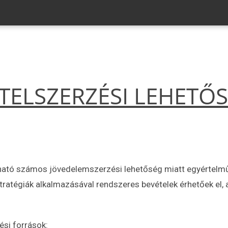
TELSZERZÉSI LEHETŐ
ható számos jövedelemszerzési lehetőség miatt egyértelműe
tratégiák alkalmazásával rendszeres bevételek érhetőek el,
si források: