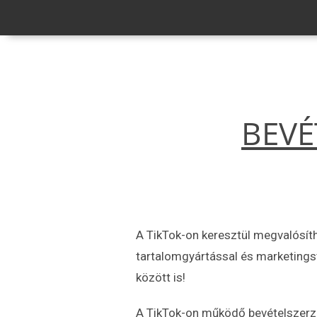
BEVÉ
A TikTok-on keresztül megvalósít
tartalomgyártással és marketings
között is!
A TikTok-on működő bevételszerzé