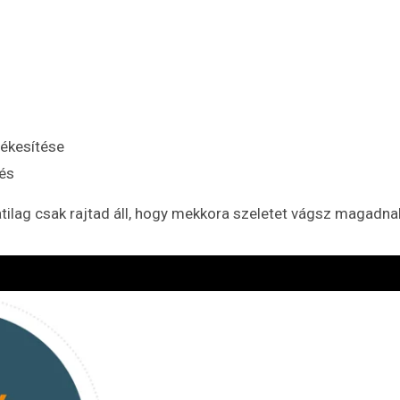
tékesítése
és
atilag csak rajtad áll, hogy mekkora szeletet vágsz magadnak