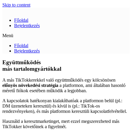
Skip to content
Főoldal
Bejelentkezés
Menü
Főoldal
Bejelentkezés
Együttműködés
más tartalomgyártókkal
A más TikTokkerekkel való együttműködés egy kölcsönösen
előnyös növekedési stratégia
a platformon, ami általában hasonló
méretű fiókok esetében működik a legjobban.
A kapcsolatok hatékonyan kialakíthatóak a platformon belül (pl.:
DM üzeneteken keresztül) és kívül is (pl.: TikTok-os
rendezvényeken), és más platformon keresztüli kapcsolatfelvétellel.
Használd a keresztmarketinget, mert ezzel megszerezheted más
TikTokker követőinek a figyelmét.