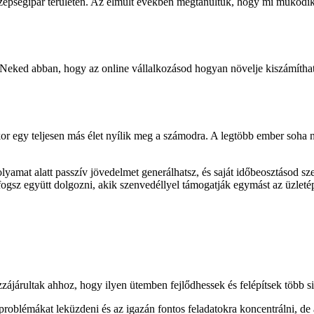
 a szépségipar területén. Az elmúlt években megtanultuk, hogy mi működik,
 Neked abban, hogy az online vállalkozásod hogyan növelje kiszámíthat
kor egy teljesen más élet nyílik meg a számodra. A legtöbb ember soha ne
 folyamat alatt passzív jövedelmet generálhatsz, és saját időbeosztásod 
 fogsz együtt dolgozni, akik szenvedéllyel támogatják egymást az üzlet
zájárultak ahhoz, hogy ilyen ütemben fejlődhessek és felépítsek több si
roblémákat leküzdeni és az igazán fontos feladatokra koncentrálni, 