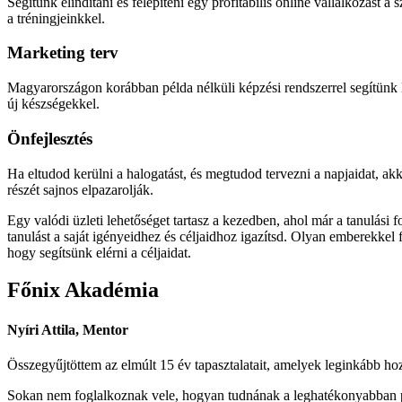
Segítünk elindítani és felépíteni egy profitábilis online vállalkozást
a tréningjeinkkel.
Marketing terv
Magyarországon korábban példa nélküli képzési rendszerrel segítünk
új készségekkel.
Önfejlesztés
Ha eltudod kerülni a halogatást, és megtudod tervezni a napjaidat, ak
részét sajnos elpazarolják.
Egy valódi üzleti lehetőséget tartasz a kezedben, ahol már a tanulási
tanulást a saját igényeidhez és céljaidhoz igazítsd. Olyan emberekkel
hogy segítsünk elérni a céljaidat.
Főnix Akadémia
Nyíri Attila, Mentor
Összegyűjtöttem az elmúlt 15 év tapasztalatait, amelyek leginkább hoz
Sokan nem foglalkoznak vele, hogyan tudnának a leghatékonyabban p