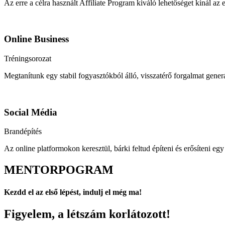
Az erre a célra használt Affiliate Program kiváló lehetőséget kínál a
Online Business
Tréningsorozat
Megtanítunk egy stabil fogyasztókból álló, visszatérő forgalmat generál
Social Média
Brandépítés
Az online platformokon keresztül, bárki feltud építeni és erősíteni e
MENTORPOGRAM
Kezdd el az első lépést, indulj el még ma!
Figyelem, a létszám korlátozott!