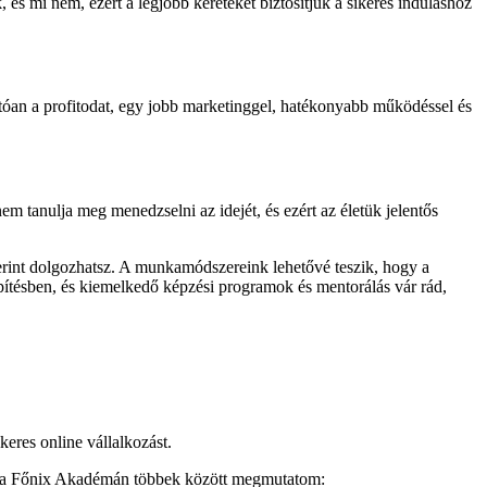
 és mi nem, ezért a legjobb kereteket biztosítjuk a sikeres induláshoz
óan a profitodat, egy jobb marketinggel, hatékonyabb működéssel és
m tanulja meg menedzselni az idejét, és ezért az életük jelentős
szerint dolgozhatsz. A munkamódszereink lehetővé teszik, hogy a
építésben, és kiemelkedő képzési programok és mentorálás vár rád,
keres online vállalkozást.
de a Főnix Akadémán többek között megmutatom: