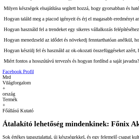
Milyen készségek elsajátítása segített hozzá, hogy gyorsabban és h
Hogyan találd meg a piacod igényeit és érj el magasabb eredményt am
Hogyan használd fel a trendeket egy sikeres vállalkozás felépítéséhe
Hogyan menedzseld az idődet és növekedj fenntarthatóan anélkül, ho
Hogyan készülj fel és használd az ok-okozati összefüggéseket azért,
Miért fontos a hosszútávú tervezés és hogyan fordítsd a saját javadra
Facebook Profil
Mrd
Világforgalom
+
ország
Termék
+
Főállású Kutató
Átalakító lehetőség mindenkinek: Főnix 
Sok értékes tapasztalattal, új készségekkel, és egy felemelő csapat ku