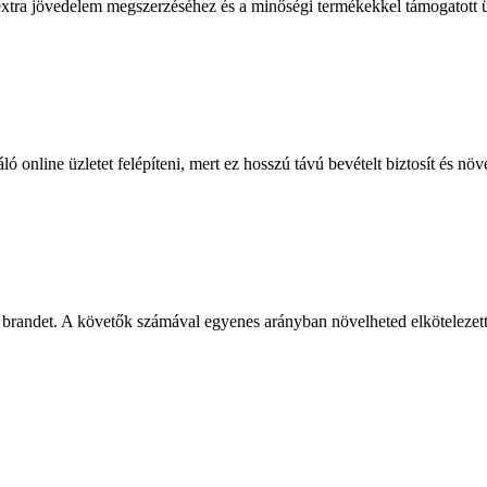
z extra jövedelem megszerzéséhez és a minőségi termékekkel támogatott ü
ó online üzletet felépíteni, mert ez hosszú távú bevételt biztosít és növ
gy brandet. A követők számával egyenes arányban növelheted elkötelezet