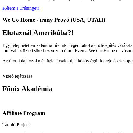
Kérem a Tréninget!
We Go Home - irány Provó (USA, UTAH)
Elutaznál Amerikába?!
Egy felejthetetlen kalandra hívunk Téged, ahol az üzletépítés varázslat
motivál az üzleti sikerhez vezető úton. Ezen a We Go Home utazáson j
Az úton találkozol más üzlettársakkal, a közösségünk ereje összekapcs
Videó lejátszása
Főnix Akadémia
Affiliate Program
Tanuló Project