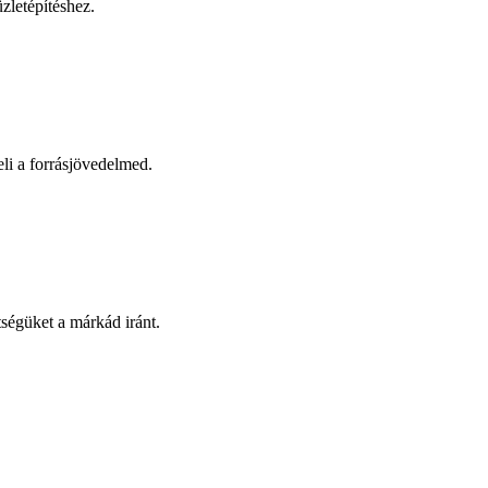
zletépítéshez.
eli a forrásjövedelmed.
tségüket a márkád iránt.