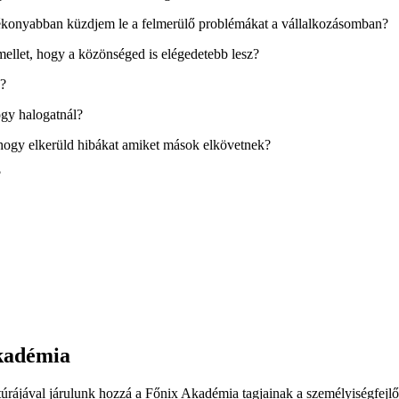
atékonyabban küzdjem le a felmerülő problémákat a vállalkozásomban?
ellet, hogy a közönséged is elégedetebb lesz?
z?
gy halogatnál?
 hogy elkerüld hibákat amiket mások elkövetnek?
?
Akadémia
ltúrájával járulunk hozzá a Főnix Akadémia tagjainak a személyiségfejlő