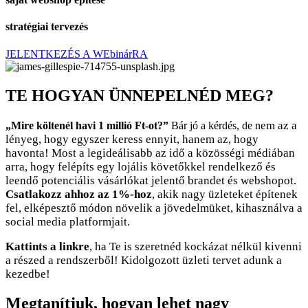
stratégiai tervezés
JELENTKEZÉS A WEbinárRA
TE HOGYAN ÜNNEPELNÉD MEG?
em az a
„Mire költenél havi 1 millió Ft-ot?”
Bár jó a kérdés, de n
lényeg, hogy egyszer keress ennyit, hanem az, hogy
havonta! Most a legideálisabb az idő a közösségi médiában
arra, hogy felépíts egy lojális követőkkel rendelkező és
leendő potenciális vásárlókat jelentő brandet és webshopot.
Csatlakozz ahhoz az 1%-hoz
, akik nagy üzleteket építenek
fel, elképesztő módon növelik a jövedelmüket, kihasználva a
social media platformjait.
Kattints a linkre
, ha Te is szeretnéd kockázat nélkül kivenni
a részed a rendszerből! Kidolgozott üzleti tervet adunk a
kezedbe!
Megtanítjuk, hogyan lehet nagy