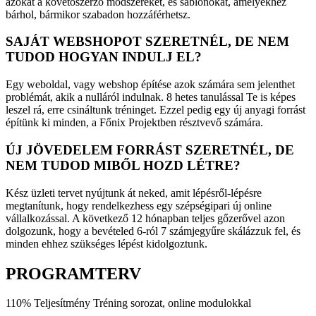
azokat a követőszerző módszereket, és sablonokat, amelyekhez
bárhol, bármikor szabadon hozzáférhetsz.
SAJÁT WEBSHOPOT SZERETNÉL, DE NEM
TUDOD HOGYAN INDULJ EL?
Egy weboldal, vagy webshop építése azok számára sem jelenthet
problémát, akik a nulláról indulnak. 8 hetes tanulással Te is képes
leszel rá, erre csináltunk tréninget. Ezzel pedig egy új anyagi forrást
építünk ki minden, a Főnix Projektben résztvevő számára.
ÚJ JÖVEDELEM FORRÁST SZERETNÉL, DE
NEM TUDOD MIBŐL HOZD LÉTRE?
Kész üzleti tervet nyújtunk át neked, amit lépésről-lépésre
megtanítunk, hogy rendelkezhess egy szépségipari új online
vállalkozással. A következő 12 hónapban teljes gőzerővel azon
dolgozunk, hogy a bevételed 6-ról 7 számjegyűre skálázzuk fel, és
minden ehhez szükséges lépést kidolgoztunk.
PROGRAMTERV
110% Teljesítmény Tréning sorozat, online modulokkal