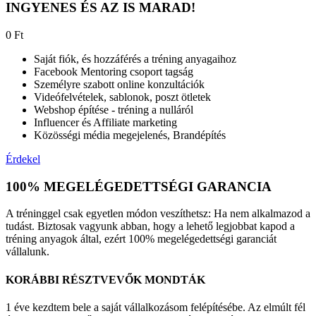
INGYENES ÉS AZ IS MARAD!
0 Ft
Saját fiók, és hozzáférés a tréning anyagaihoz
Facebook Mentoring csoport tagság
Személyre szabott online konzultációk
Videófelvételek, sablonok, poszt ötletek
Webshop építése - tréning a nulláról
Influencer és Affiliate marketing
Közösségi média megejelenés, Brandépítés
Érdekel
100% MEGELÉGEDETTSÉGI GARANCIA
A tréninggel csak egyetlen módon veszíthetsz: Ha nem alkalmazod a
tudást. Biztosak vagyunk abban, hogy a lehető legjobbat kapod a
tréning anyagok által, ezért 100% megelégedettségi garanciát
vállalunk.
KORÁBBI RÉSZTVEVŐK MONDTÁK
1 éve kezdtem bele a saját vállalkozásom felépítésébe. Az elmúlt fél