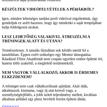
KÉSZÜLTEK VIDEÓFELVÉTELEK A PÉldÁKRÓL?
Igen, minden lehetséges tanítást profi videóval rögzítettünk, úgy
gondoljuk ez azért hasznos, hogy így mindenki a saját tempójában
tudja feldolgozni azokat.
LESZ LEHETŐSÉG VALAKIVEL ÁTBESZÉLNI A
TRÉNINGEK ALATT ÉS UTÁNA?
Természetesen. A tanulás fázisában sok kérdés merül fel a
tanulókban. Éppen ezért szükséges egy Mentor támogatása.
Ráadásul Főnix Akadémiát nem csupán egyetlen ember építette fel,
hanem több szakértő, a megfelelő területetekről.
NEM VAGYOK VÁLLALKOZÓ, AKKOR IS ÉRDEMES
ELKEZDENEM?
A tréninget nem csak vállalkozóknak ajánljuk. Akár diák,
alkalmazott, kismama, vagy új utat kereső vagy, a
személyiségfejlődés, a jobb üzleti teljesítmény mellett, kiválóan
alkalmas például egy plusz bevételi forrást építeni általa.