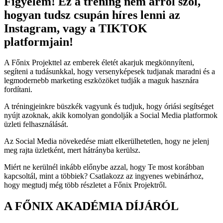
Figyelem! Ez a tréning nem arról szól,
hogyan tudsz csupán híres lenni az
Instagram, vagy a TIKTOK
platformjain!
A Főnix Projekttel az emberek életét akarjuk megkönnyíteni,
segíteni a tudásunkkal, hogy versenyképesek tudjanak maradni és a
legmodernebb marketing eszközöket tudják a maguk hasznára
fordítani.
A tréningjeinkre büszkék vagyunk és tudjuk, hogy óriási segítséget
nyújt azoknak, akik komolyan gondolják a Social Media platformok
üzleti felhasználását.
Az Social Media növekedése miatt elkerülhetetlen, hogy ne jelenj
meg rajta üzletként, mert hátrányba kerülsz.
Miért ne kerülnél inkább előnybe azzal, hogy Te most korábban
kapcsoltál, mint a többiek? Csatlakozz az ingyenes webinárhoz,
hogy megtudj még több részletet a Főnix Projektről.
A FŐNIX AKADÉMIA DÍJÁRÓL