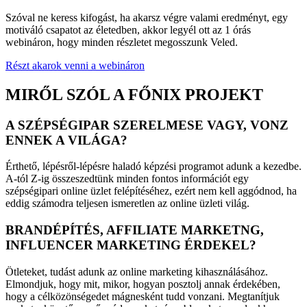
Szóval ne keress kifogást, ha akarsz végre valami eredményt, egy
motiváló csapatot az életedben, akkor legyél ott az 1 órás
webináron, hogy minden részletet megosszunk Veled.
Részt akarok venni a webináron
MIRŐL SZÓL A FŐNIX PROJEKT
A SZÉPSÉGIPAR SZERELMESE VAGY, VONZ
ENNEK A VILÁGA?
Érthető, lépésről-lépésre haladó képzési programot adunk a kezedbe.
A-tól Z-ig összeszedtünk minden fontos információt egy
szépségipari online üzlet felépítéséhez, ezért nem kell aggódnod, ha
eddig számodra teljesen ismeretlen az online üzleti világ.
BRANDÉPÍTÉS, AFFILIATE MARKETNG,
INFLUENCER MARKETING ÉRDEKEL?
Ötleteket, tudást adunk az online marketing kihasználásához.
Elmondjuk, hogy mit, mikor, hogyan posztolj annak érdekében,
hogy a célközönségedet mágnesként tudd vonzani. Megtanítjuk