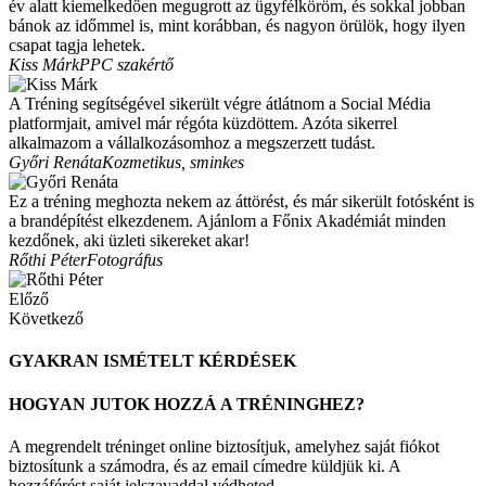
év alatt kiemelkedően megugrott az ügyfélköröm, és sokkal jobban
bánok az időmmel is, mint korábban, és nagyon örülök, hogy ilyen
csapat tagja lehetek.
Kiss Márk
PPC szakértő
A Tréning segítségével sikerült végre átlátnom a Social Média
platformjait, amivel már régóta küzdöttem. Azóta sikerrel
alkalmazom a vállalkozásomhoz a megszerzett tudást.
Győri Renáta
Kozmetikus, sminkes
Ez a tréning meghozta nekem az áttörést, és már sikerült fotósként is
a brandépítést elkezdenem. Ajánlom a Főnix Akadémiát minden
kezdőnek, aki üzleti sikereket akar!
Rőthi Péter
Fotográfus
Előző
Következő
GYAKRAN ISMÉTELT KÉRDÉSEK
HOGYAN JUTOK HOZZÁ A TRÉNINGHEZ?
A megrendelt tréninget online biztosítjuk, amelyhez saját fiókot
biztosítunk a számodra, és az email címedre küldjük ki. A
hozzáférést saját jelszavaddal védheted.