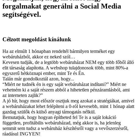
forgalmakat generálni a Social Media
segítségével.
Célzott megoldást kínálunk
Ha az elmúlt 1 hónapban rendeltél bármilyen terméket egy
webáruházból, akkor ez neked szól…
Kevesen tudják, de a legtöbb webáruházat NEM egy több főből álló
elit társaság alapította. A webshop tulajdonosok több, mint 80%-a
egyszerű hétköznapi ember, mint Te és Én.
Talán már gondolkoztál azon, hogy...
“Miért ne tudnék én is egy saját webáruházat indítani?” Miért ne
vehetném ki a saját részem abból a hihetetlen pénzáramlásból, ami
az interneten zajlik?”
A jó hír, hogy most először osztjuk meg azokat a stratégiákat, amivel
a webáruházakat lehet felépíteni a 0-ról kevesebb, mint 1 hónap alatt
gazdag szülők és külső anyagi támogatás nélkül.
Bemutatjuk, hogy hogyan építheted fel Te is a saját lokáció
független, profitábilis webáruházad, még akkor is, ha jelenleg
semmit sem tudsz a webáruház készítésről vagy a vevőszerzésről,
ráadásul INGYEN!