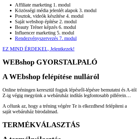
Affiliate marketing
1. modul
Közösségi média jelenlét alapok
3. modul
Posztok, videók készítése
4. modul
Saját webshop építése
2. modul
Beauty Tréner képzés
6. modul
Influencer marketing
5. modul
Rendezvényszervezés
7. modul
EZ MIND ÉRDEKEL, Jelentkezek!
WEBshop GYORSTALPALÓ
A WEbshop felépítése nulláról
Online tréningen keresztül fogjuk lépésről-lépésre bemutatni és A-tól
Z-ig végig megyünk a webáruház indítás legfontosabb pillérein…
A célunk az, hogy a tréning végére Te is elkezdhesd felépíteni a
saját webáruház birodalmad.
TERMÉKVÁLASZTÁS