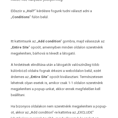
Először a „
Hol?
” kérdésre fogunk tudni választ adni a
„
Conditions
” fülön belül.
Itt kattintsunk az „
Add condition
” gombra, majd válasszuk az
„
Entire Site
” opciót, amennyiben minden oldalon szeretnénk
megjeleníteni, bárhová is tévedt a látogató.
A hirdetések elindítása után a látogatók valószínűleg több
különböző oldalra fognak érkezni a weboldalon belül, ezért
érdemes az „
Entire Site
” opciót kiválasztani. Természetesen
lehetnek olyan esetek is, amikor csak 1-1 oldalon szeretnénk
megjeleníteni a popup-unkat, ekkor ennek megfelelően kell
beállítani.
Ha bizonyos oldalakon nem szeretnénk megjeleníteni a popup-
ot, akkor az „Add condition”-re kattintva az „EXCLUDE”