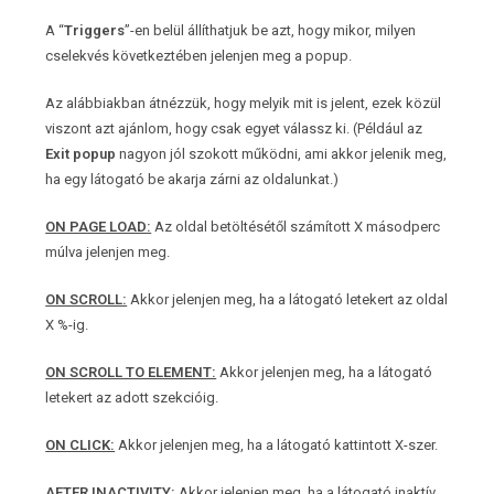
A “
Triggers
”-en belül állíthatjuk be azt, hogy mikor, milyen
cselekvés következtében jelenjen meg a popup.
Az alábbiakban átnézzük, hogy melyik mit is jelent, ezek közül
viszont azt ajánlom, hogy csak egyet válassz ki. (Például az
Exit popup
nagyon jól szokott működni, ami akkor jelenik meg,
ha egy látogató be akarja zárni az oldalunkat.)
ON PAGE LOAD:
Az oldal betöltésétől számított X másodperc
múlva jelenjen meg.
ON SCROLL:
Akkor jelenjen meg, ha a látogató letekert az oldal
X %-ig.
ON SCROLL TO ELEMENT:
Akkor jelenjen meg, ha a látogató
letekert az adott szekcióig.
ON CLICK:
Akkor jelenjen meg, ha a látogató kattintott X-szer.
AFTER INACTIVITY:
Akkor jelenjen meg, ha a látogató inaktív