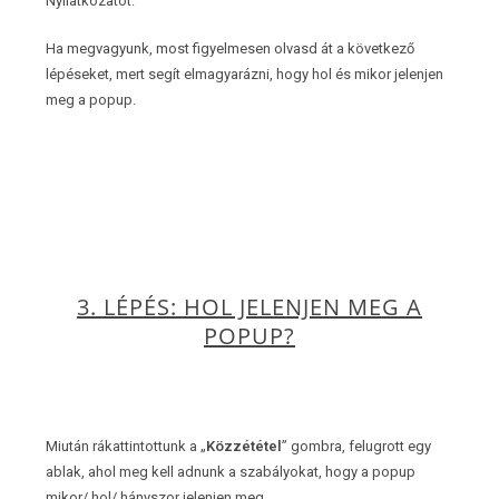
Nyilatkozatot.”
Ha megvagyunk, most figyelmesen olvasd át a következő
lépéseket, mert segít elmagyarázni, hogy hol és mikor jelenjen
meg a popup.
3. LÉPÉS: HOL JELENJEN MEG A
POPUP?
Miután rákattintottunk a „
Közzététel
” gombra, felugrott egy
ablak, ahol meg kell adnunk a szabályokat, hogy a popup
mikor/ hol/ hányszor jelenjen meg.