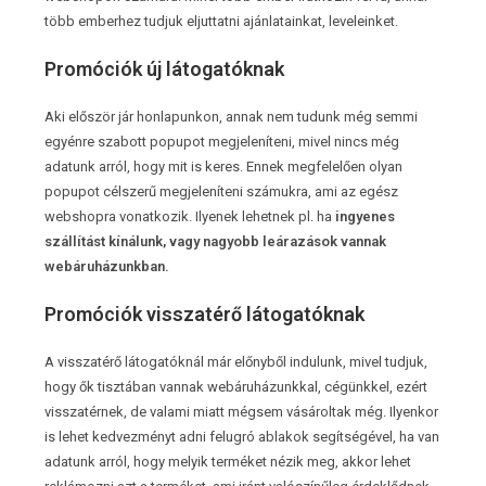
több emberhez tudjuk eljuttatni ajánlatainkat, leveleinket.
Promóciók új látogatóknak
Aki először jár honlapunkon, annak nem tudunk még semmi
egyénre szabott popupot megjeleníteni, mivel nincs még
adatunk arról, hogy mit is keres. Ennek megfelelően olyan
popupot célszerű megjeleníteni számukra, ami az egész
webshopra vonatkozik. Ilyenek lehetnek pl. ha
ingyenes
szállítást kínálunk, vagy nagyobb leárazások vannak
webáruházunkban.
Promóciók visszatérő látogatóknak
A visszatérő látogatóknál már előnyből indulunk, mivel tudjuk,
hogy ők tisztában vannak webáruházunkkal, cégünkkel, ezért
visszatérnek, de valami miatt mégsem vásároltak még. Ilyenkor
is lehet kedvezményt adni felugró ablakok segítségével, ha van
adatunk arról, hogy melyik terméket nézik meg, akkor lehet