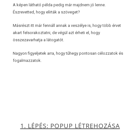
A képen látható példa pedig már majdnem jó lenne.
Észrevetted, hogy elírták a szöveget?
Másrészt itt már fennáll annak a veszélye is, hogy több érvet
akart felsorakoztatni, de végül azt érheti el, hogy
összezavarhatja a látogatót.
Nagyon figyeljetek arra, hogy tűhegy pontosan célozzatok és
fogalmazzatok.
1. LÉPÉS: POPUP LÉTREHOZÁSA