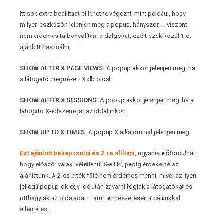
Itt sok extra beállítást el lehetne végezni, mint például, hogy
milyen eszközön jelenjen meg a popup, hányszor, … viszont
nem érdemes túlbonyolítani a dolgokat, ezért ezek közül 1-et
ajánlott használni.
SHOW AFTER X PAGE VIEWS:
A popup akkor jelenjen meg, ha
a látogató megnézett X db oldalt.
SHOW AFTER X SESSIONS:
A popup akkor jelenjen meg, ha a
látogató X-edszerre jár az oldalunkon.
SHOW UP TO X TIMES:
A popup X alkalommal jelenjen meg.
Ezt ajánlott bekapcsolni és 2-re állítani
, ugyanis előfordulhat,
hogy először valaki véletlenül X-eli ki, pedig érdekelné az
ajánlatunk. A 2-es érték fölé nem érdemes menni, mivel az ilyen
jellegű popup-ok egy idő után zavarni fogják a látogatókat és
otthagyják az oldaladat – ami természetesen a célunkkal
ellentétes.