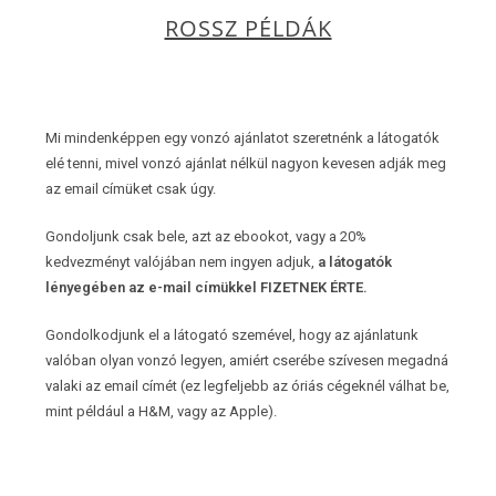
ROSSZ PÉLDÁK
Mi mindenképpen egy vonzó ajánlatot szeretnénk a látogatók
elé tenni, mivel vonzó ajánlat nélkül nagyon kevesen adják meg
az email címüket csak úgy.
Gondoljunk csak bele, azt az ebookot, vagy a 20%
kedvezményt valójában nem ingyen adjuk,
a látogatók
lényegében az e-mail címükkel FIZETNEK ÉRTE.
Gondolkodjunk el a látogató szemével, hogy az ajánlatunk
valóban olyan vonzó legyen, amiért cserébe szívesen megadná
valaki az email címét (ez legfeljebb az óriás cégeknél válhat be,
mint például a H&M, vagy az Apple).