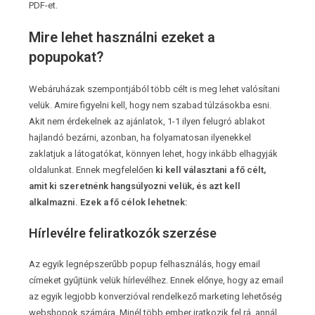
PDF-et.
Mire lehet használni ezeket a
popupokat?
Webáruházak szempontjából több célt is meg lehet valósítani
velük. Amire figyelni kell, hogy nem szabad túlzásokba esni.
Akit nem érdekelnek az ajánlatok, 1-1 ilyen felugró ablakot
hajlandó bezárni, azonban, ha folyamatosan ilyenekkel
zaklatjuk a látogatókat, könnyen lehet, hogy inkább elhagyják
oldalunkat. Ennek megfelelően
ki kell választani a fő célt,
amit ki szeretnénk hangsúlyozni velük, és azt kell
alkalmazni. Ezek a fő célok lehetnek:
Hírlevélre feliratkozók szerzése
Az egyik legnépszerűbb popup felhasználás, hogy email
címeket gyűjtünk velük hírlevélhez. Ennek előnye, hogy az email
az egyik legjobb konverzióval rendelkező marketing lehetőség
webshopok számára. Minél több ember iratkozik fel rá, annál