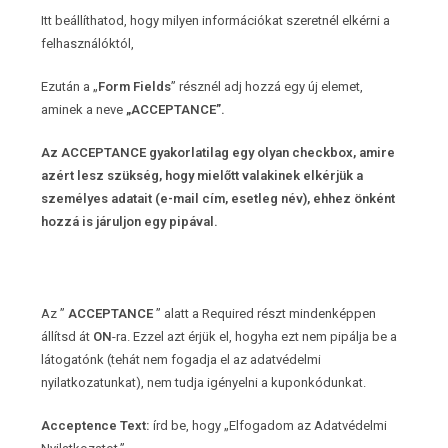
Itt beállíthatod, hogy milyen információkat szeretnél elkérni a
felhasználóktól,
Ezután a „
Form Fields
” résznél adj hozzá egy új elemet,
aminek a neve
„ACCEPTANCE”.
Az ACCEPTANCE gyakorlatilag egy olyan checkbox, amire
azért lesz szükség, hogy mielőtt valakinek elkérjük a
személyes adatait (e-mail cím, esetleg név), ehhez önként
hozzá is járuljon egy pipával.
Az ”
ACCEPTANCE
” alatt a Required részt mindenképpen
állítsd át
ON
-ra. Ezzel azt érjük el, hogyha ezt nem pipálja be a
látogatónk (tehát nem fogadja el az adatvédelmi
nyilatkozatunkat), nem tudja igényelni a kuponkódunkat.
Acceptence Text:
írd be, hogy „Elfogadom az Adatvédelmi