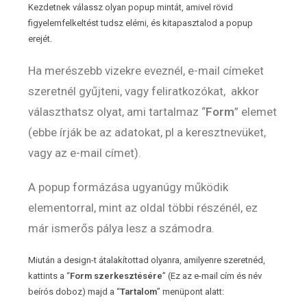
Kezdetnek válassz olyan popup mintát, amivel rövid
figyelemfelkeltést tudsz elérni, és kitapasztalod a popup
erejét.
Ha merészebb vizekre eveznél, e-mail címeket
szeretnél gyűjteni, vagy feliratkozókat, akkor
választhatsz olyat, ami tartalmaz “
Form
” elemet
(ebbe írják be az adatokat, pl a keresztnevüket,
vagy az e-mail címet).
A popup formázása ugyanúgy működik
elementorral, mint az oldal többi részénél, ez
már ismerős pálya lesz a számodra.
Miután a design-t átalakítottad olyanra, amilyenre szeretnéd,
kattints a “
Form szerkesztésére
” (Ez az e-mail cím és név
beírós doboz) majd a “
Tartalom
” menüpont alatt: