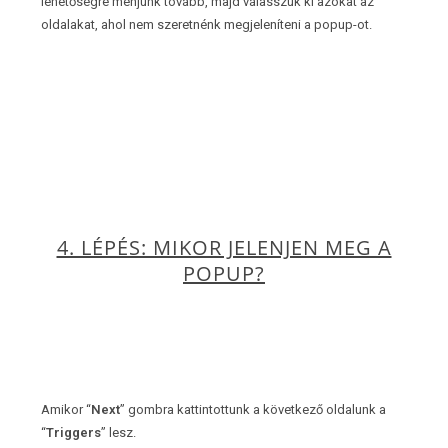
lehetőségre menjünk tovább, majd válasszuk ki azokat az
oldalakat, ahol nem szeretnénk megjeleníteni a popup-ot.
4. LÉPÉS: MIKOR JELENJEN MEG A
POPUP?
Amikor “
Next
” gombra kattintottunk a következő oldalunk a
“
Triggers
” lesz.