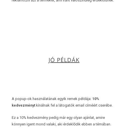
reklámozni azt a terméket, ami iránt valószínűleg érdeklődnek.
JÓ PÉLDÁK
A popup-ok használatának egyik remek példája:
10%
kedvezményt
kínálnak fel a látogatók email címéért cserébe.
Ez a 10% kedvezmény pedig már egy olyan ajánlat, amire
könnyen igent mond valaki, aki érdeklődik ebben a témában.