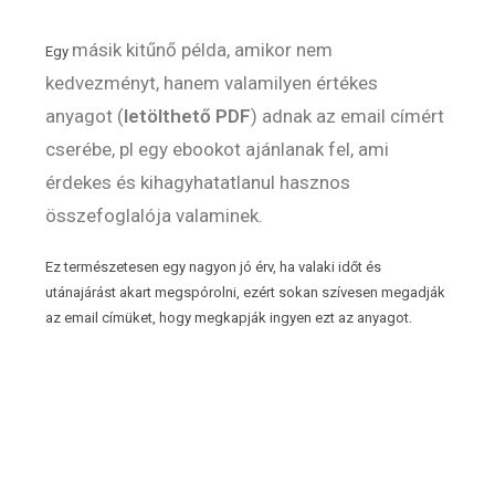
másik kitűnő példa, amikor nem
Egy
kedvezményt, hanem valamilyen értékes
anyagot (
letölthető PDF
) adnak az email címért
cserébe, pl
egy ebookot ajánlanak fel, ami
érdekes és kihagyhatatlanul hasznos
összefoglalója valaminek.
Ez természetesen egy nagyon jó érv, ha valaki időt és
utánajárást akart megspórolni, ezért sokan szívesen megadják
az email címüket, hogy megkapják ingyen ezt az anyagot.