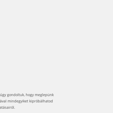
 úgy gondoltuk, hogy meglepünk
mával mindegyiket kipróbálhatod
tásairól.