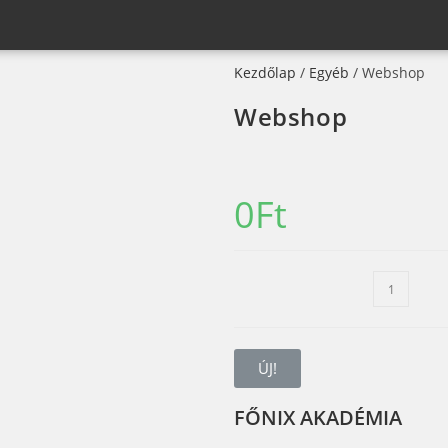
Kezdőlap
/
Egyéb
/ Webshop
Webshop
0
Ft
ÚJ!
FŐNIX AKADÉMIA