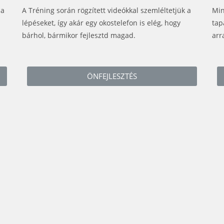
 a
A Tréning során rögzített videókkal szemléltetjük a
Min
lépéseket, így akár egy okostelefon is elég, hogy
tap
bárhol, bármikor fejlesztd magad.
arr
ÖNFEJLESZTÉS