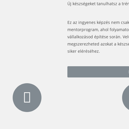
Új készségeket tanulhatsz a tré
Ez az ingyenes képzés nem csa
mentorprogram, ahol folyamatos
vállalkozásod építése során. Ve
megszerezheted azokat a készsé
siker eléréséhez.