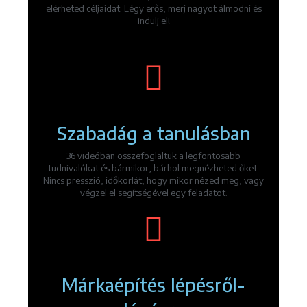
elérheted céljaidat. Légy erős, merj nagyot álmodni és
indulj el!
Szabadág a tanulásban
36 videóban összefoglaltuk a legfontosabb
tudnivalókat és bármikor, bárhol megnézheted őket.
Nincs presszió, időkorlát, hogy mikor nézed meg, vagy
végzel el segítségével egy feladatot.
Márkaépítés lépésről-