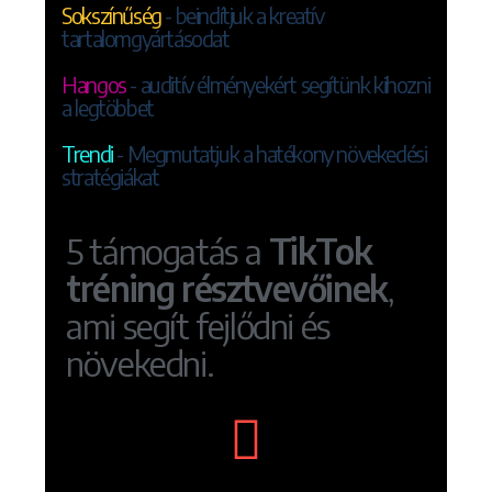
Sokszínűség
- beindítjuk a kreatív
tartalomgyártásodat
Hangos
- auditív élményekért segítünk kihozni
a legtöbbet
Trendi
- Megmutatjuk a hatékony növekedési
stratégiákat
5 támogatás a
TikTok
tréning résztvevőinek
,
ami segít fejlődni és
növekedni.