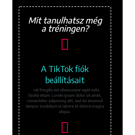
Mit tanulhatsz még
a tréningen?
A TikTok fiók
beállításait
...vel fringilla est ullamcorper eget nulla
facilisi etiam. Lorem ipsum dolor sit amet,
consectetur adipiscing elit, sed do eiusmod
tempor incididunt ut labore et dolore magna
aliqua.