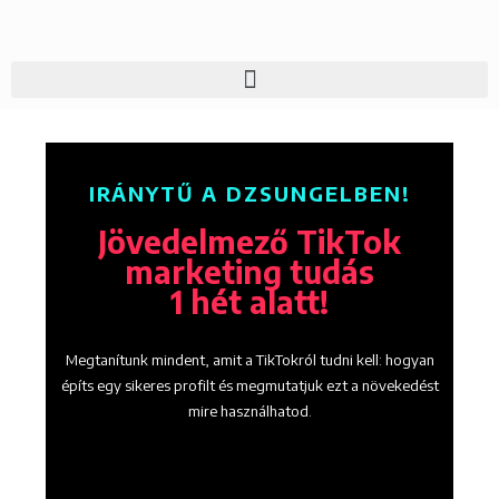
IRÁNYTŰ A DZSUNGELBEN!
Jövedelmező TikTok
marketing tudás
1 hét alatt!
Megtanítunk mindent, amit a TikTokról tudni kell: hogyan
építs egy sikeres profilt és megmutatjuk ezt a növekedést
mire használhatod.