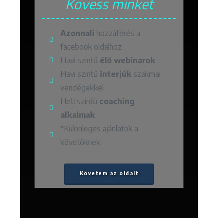
Kövess minket
Azonnali
hozzáférés a
facebook oldalhoz
Havi szintű
élő webinarok
Havi szintű
interjúk
szakmai
vendégekkel
Heti szintű
coaching
alkalmak
*Különleges ajánlatok a
követőknek
Követem az oldalt