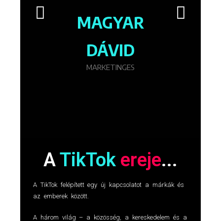
tincid
MAGYAR
NAG
DÁVID
W
MARKETINGES
A
TikTok
ereje
...
A TikTok felépített egy új kapcsolatot a márkák és
az emberek között.
A három világ – a közösség, a kereskedelem és a