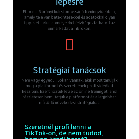
lépésre
Ebben a 6 órányi kulcsfontosságú tréningvideóban,
amely tele van betekintésekkel és adatokkal olyan
tippeket, adunk amelyekkel felvirágoztathatod az
énmárkádat a TikTokon.
Stratégiai tanácsok
Nem vagy egyedül! Sokan vannak, akik most tanulják
meg a platformot és szeretnének profi videókat
készíteni. Ezért hoztuk létre az online tréninget, ahol
részletesen bemutatjuk a platformot és a legjobban
működő növekedési stratégiákat.
Szeretnél profi lenni a
TikTok-on, de nem tudod,