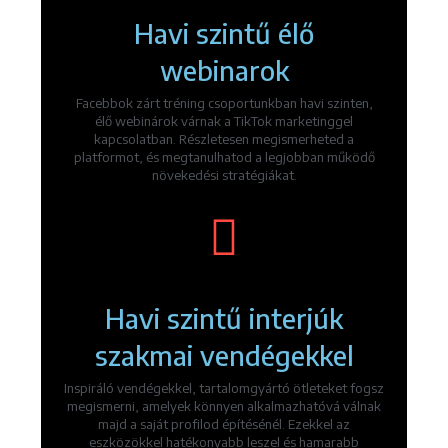
Havi szintű élő
webinarok
Facebbok zárt tréning csoportunkban havi szinten,
élő webinárok várnak a TikTok marketinggel
kapcsolatban. Részletesen megismerheted a
platformot, és megtanulhatod a legjobban működő
növekedési stratégiákat.
Havi szintű interjúk
szakmai vendégekkel
Inspiráló vendégekkel, tartalomgyártó ötleteket fogsz
megismerni, amelyek könnyen alkalmazhatóvá válnak
majd a saját profilod építésénél. Ezekkel az
eszközökkel hatékonyabb leszel és hamarabb