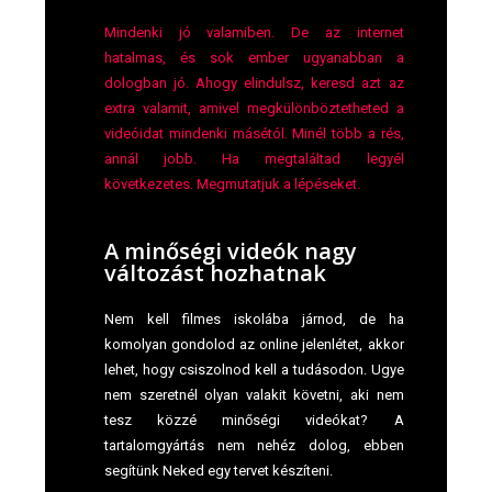
Mindenki jó valamiben. De az internet
hatalmas, és sok ember ugyanabban a
dologban jó. Ahogy elindulsz, keresd azt az
extra valamit, amivel megkülönböztetheted a
videóidat mindenki másétól. Minél több a rés,
annál jobb. Ha megtaláltad legyél
következetes. Megmutatjuk a lépéseket.
A minőségi videók nagy
változást hozhatnak
Nem kell filmes iskolába járnod, de ha
komolyan gondolod az online jelenlétet, akkor
lehet, hogy csiszolnod kell a tudásodon. Ugye
nem szeretnél olyan valakit követni, aki nem
tesz közzé minőségi videókat? A
tartalomgyártás nem nehéz dolog, ebben
segítünk Neked egy tervet készíteni.