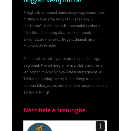
hogyan kezdj hozzá?
A legtöbb embernek nincs ideje vagy semmi sem
motiválja őket arra, hogy tanuljanak egy új
platformról. Ezért elkezdik használni azokat a
trükköket és stratégiákat, amiket mások
alkalmaztak – anélkül, hogy tudnának arról, mi
működik és mi nem.
Ezt az online tanfolyamot arra terveztük, hogy
segítsünk Neked megismerni a platformot és a
legjobban működő növekedési stratégiákat. A
TikTok marketingben rejlő lehetőségeket nem
szabad kihagyni, és ebben kitűnő társad lesz ez a
TikTok Tréning!
Nézz bele a tréningbe: