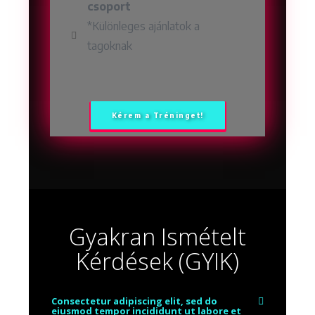
csoport
*Különleges ajánlatok a
tagoknak
Kérem a Tréninget!
Gyakran Ismételt
Kérdések (GYIK)
Consectetur adipiscing elit, sed do
eiusmod tempor incididunt ut labore et