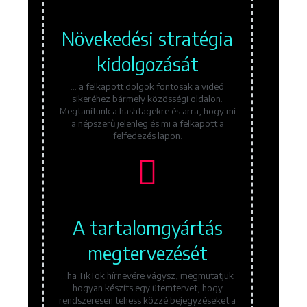
Növekedési stratégia
kidolgozását
... a felkapott dolgok fontosak a videó
sikeréhez bármely közösségi oldalon.
Megtanítunk a hashtagekre és arra, hogy mi
a népszerű jelenleg és mi a felkapott a
felfedezés lapon.
A tartalomgyártás
megtervezését
...ha TikTok hírnevére vágysz, megmutatjuk
hogyan készíts egy ütemtervet, hogy
rendszeresen tehess közzé bejegyzéseket a