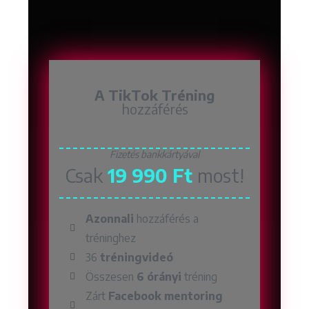
A TikTok Tréning
hozzáférés
Fizetés bankkártyával
Csak
19 990 Ft
most!
Azonnali
hozzáférés a
tréninghez
36
tréningvideó
Összesen
6 órányi
tréning
Zárt
Facebook mentoring