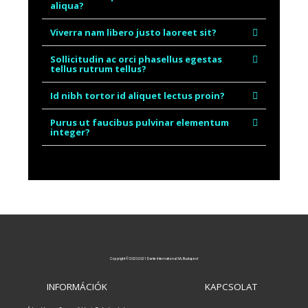
aliqua?
Viverra nam libero justo laoreet sit?
Sollicitudin ac orci phasellus egestas
tellus rutrum tellus?
Id nibh tortor id aliquet lectus proin?
Purus ut faucibus pulvinar elementum
integer?
Copyright © 2020-2021 Dante International SA, Budapest
INFORMÁCIÓK
KAPCSOLAT