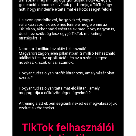
Bár sokan még mindig úgy gondolják, hogy ez egy Z
generációs táncos kihívások platformja, a TikTok úgy
nőtt, hogy mindenféle tartalmat és közösséget felölel.
Ha azon gondolkozol, hogy Neked, vagy a
vállalkozásodnak érdemes lenne-e megjelennie az
TikTokon, akkor hadd erősítselek meg, hogy nagyon is,
de ehhez szükség lesz egy jó TikTok marketing
stratégiára is.
Naponta 1 milliárd az aktív felhasználó.
Magyarországon jelen pillanatban
2 millió
felhasználó
található fent az applikáción és az a szám is egyre
növekszik. Ezek óriási számok.
Hogyan tudsz olyan profilt létrehozni, amely vásárlókat
szerez?
Hogyan tudsz olyan tartalmat előállítani, amely
megragadja a célközönséged figyelmét?
A tréning alatt ebben segítünk neked és megválaszoljuk
ezeket a kérdéseket.
TikTok felhasználói