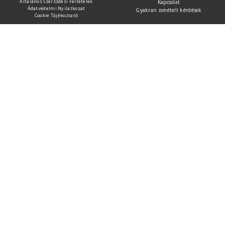
Általános Szerződési Feltételek
Kapcsolat
Ádatvédelmi Nyilatkozat
Gyakran ismételt kérdések
Cookie Tájékoztató