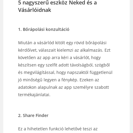
5 nagyszerű eszköz Neked és a
Vásárlóidnak
1. Bőrápolási konzultáció
Miután a vásárlód kitölt egy rövid bőrápolási
kérdőívet,
válaszait kielemzi az alkalmazás. Ezt
követően az app
arra kéri a vásárlót, hogy
készítsen egy szelfit adott
távolságból, szögből
és megvilágítással, hogy
napszaktól függetlenül
jó minőségű legyen a fénykép.
Ezeken
az
adatokon alapulnak az app személyre
szabott
termékajánlatai.
2. Share Finder
Ez a hihetetlen funkció lehetővé teszi az