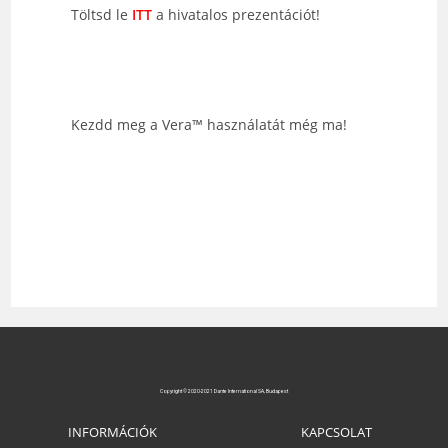
Töltsd le
ITT
a hivatalos prezentációt!
Kezdd meg a Vera™ használatát még ma!
Copyright © 2020-2021 Dante International SA, Budapest
INFORMÁCIÓK
KAPCSOLAT