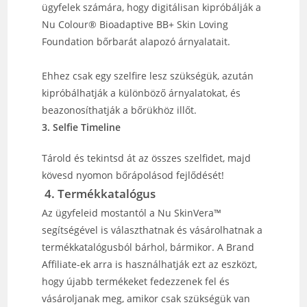
ügyfelek számára, hogy digitálisan kipróbálják a
Nu Colour®️ Bioadaptive BB+ Skin Loving
Foundation bőrbarát alapozó árnyalatait.
Ehhez csak egy szelfire lesz szükségük, azután
kipróbálhatják a különböző árnyalatokat, és
beazonosíthatják a bőrükhöz illőt.
3. Selfie Timeline
Tárold és tekintsd át az összes szelfidet, majd
kövesd nyomon bőrápolásod fejlődését!
4. Termékkatalógus
Az ügyfeleid mostantól a Nu SkinVera™
segítségével is választhatnak és vásárolhatnak a
termékkatalógusból bárhol, bármikor. A Brand
Affiliate-ek arra is használhatják ezt az eszközt,
hogy újabb termékeket fedezzenek fel és
vásároljanak meg, amikor csak szükségük van