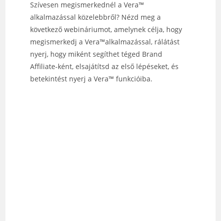
Szívesen megismerkednél a Vera™
alkalmazással közelebbről? Nézd meg a
következő webináriumot, amelynek célja, hogy
megismerkedj a Vera™alkalmazással, rálátást
nyerj, hogy miként segíthet téged Brand
Affiliate-ként, elsajátítsd az első lépéseket, és
betekintést nyerj a Vera™ funkcióiba.