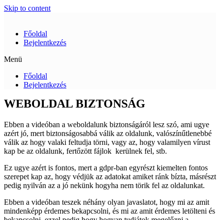
Skip to content
Főoldal
Bejelentkezés
Menü
Főoldal
Bejelentkezés
WEBOLDAL BIZTONSÁG
Ebben a videóban a weboldalunk biztonságáról lesz szó, ami ugye
azért jó, mert biztonságosabbá válik az oldalunk, valószínűtlenebbé
válik az hogy valaki feltudja törni, vagy az, hogy valamilyen vírust
kap be az oldalunk, fertőzött fájlok kerülnek fel, stb.
Ez ugye azért is fontos, mert a gdpr-ban egyrészt kiemelten fontos
szerepet kap az, hogy védjük az adatokat amiket ránk bízta, másrészt
pedig nyilván az a jó nekünk hogyha nem törik fel az oldalunkat.
Ebben a videóban teszek néhány olyan javaslatot, hogy mi az amit
mindenképp érdemes bekapcsolni, és mi az amit érdemes letölteni és
bekapcsolni
,
ezzel pedig hogy hogyan tudjátok megelőzni a