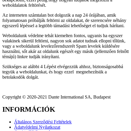
weboldalatok feltörését.
Az interneten számtalan bot dolgozik a nap 24 órájában, amik
folyamatosan próbálják feltörni az oldalakat, de szerencsére néhány
egyszerű lépéssel a legtöbb támadási lehetőséget el tudjuk hárítani.
Weboldalunk védelme tehát kiemelten fontos, ugyanis ha egyszer
valakinek sikerül feltörni, nagyon sok adatot tudnak ellopni tőlünk,
vagy a weboldalunk levelezőrendszerét Spam levelek küldésére
használni, sőt akár az oldalunk egészét egy másik (jellemzően felnőtt
témájú) linkre tudják irányítani.
Szükséges az alábbi 4 Lépést elvégezzük ahhoz, biztonságosabbá
tegyük a weboldalunkat, és hogy ezzel megnehezítsük a
betolakodók dolgát.
Copyright © 2020-2021 Dante International SA, Budapest
INFORMÁCIÓK
Általános Szerződési Feltételek
Ádatvédelmi Nyilatkozat