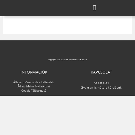
Copyright © 2020-2021 Dante International SA, Budapest
INFORMÁCIÓK
KAPCSOLAT
Általános Szerződési Feltételek
Kapcsolat
Ádatvédelmi Nyilatkozat
Gyakran ismételt kérdések
Cookie Tájékoztató