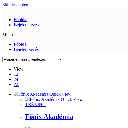
Skip to content
Főoldal
Bejelentkezés
Menü
Főoldal
Bejelentkezés
View:
12
24
All
Quick View
Quick View
TRÉNING
Főnix Akadémia